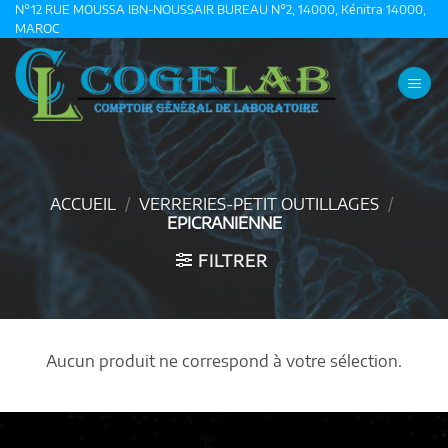
Passer
N°12 RUE MOUSSA IBN-NOUSSAIR BUREAU N°2, 14000, Kénitra 14000,
MAROC
au
contenu
ACCUEIL
/
VERRERIES-PETIT OUTILLAGES
/
EPICRANIENNE
FILTRER
Aucun produit ne correspond à votre sélection.