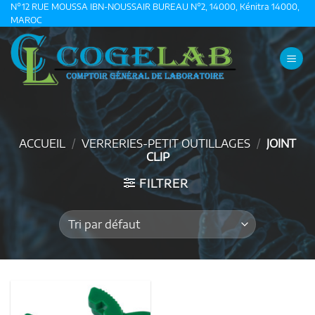
Passer
N°12 RUE MOUSSA IBN-NOUSSAIR BUREAU N°2, 14000, Kénitra 14000,
MAROC
au
contenu
ACCUEIL
/
VERRERIES-PETIT OUTILLAGES
/
JOINT
CLIP
FILTRER