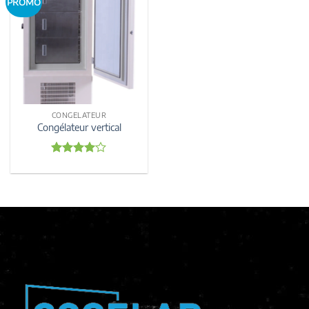
PROMO
CONGELATEUR
Congélateur vertical
Note
4
sur 5