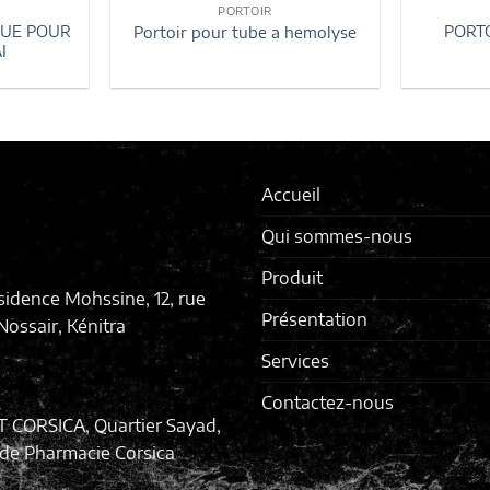
PORTOIR
QUE POUR
PORTO
Portoir pour tube a hemolyse
I
Accueil
Qui sommes-nous
Produit
sidence Mohssine, 12, rue
Présentation
ossair, Kénitra
Services
Contactez-nous
T CORSICA, Quartier Sayad,
de Pharmacie Corsica