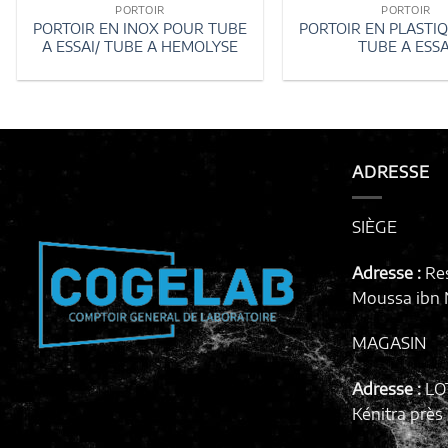
PORTOIR
PORTOIR
PORTOIR EN INOX POUR TUBE
PORTOIR EN PLASTI
A ESSAI/ TUBE A HEMOLYSE
TUBE A ESSA
ADRESSE
SIÈGE
Adresse :
Re
Moussa ibn N
MAGASIN
Adresse :
LO
Kénitra
près 