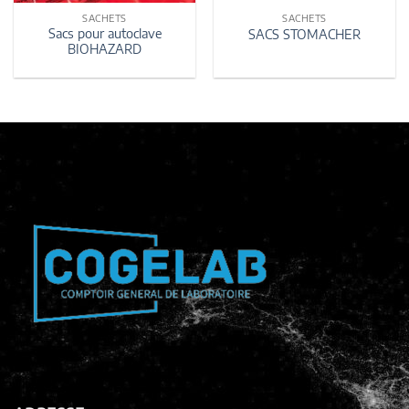
SACHETS
SACHETS
Sacs pour autoclave
SACS STOMACHER
BIOHAZARD