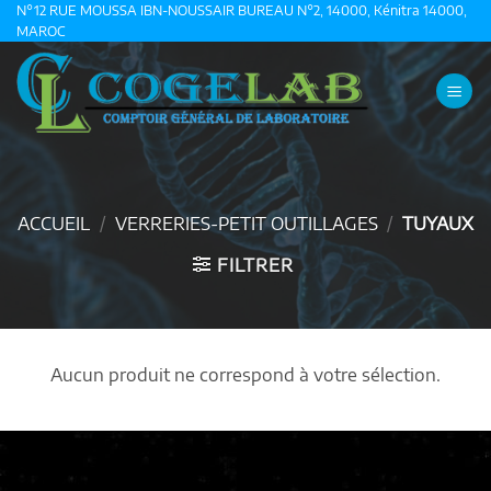
Passer
N°12 RUE MOUSSA IBN-NOUSSAIR BUREAU N°2, 14000, Kénitra 14000,
MAROC
au
contenu
ACCUEIL
/
VERRERIES-PETIT OUTILLAGES
/
TUYAUX
FILTRER
Aucun produit ne correspond à votre sélection.