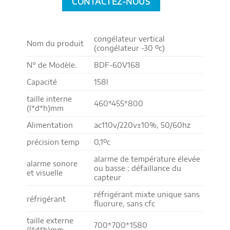
CONTACTEZ-NOUS
congélateur vertical
Nom du produit
(congélateur -30 ºc)
N° de Modèle.
BDF-60V168
Capacité
158l
taille interne
460*455*800
(l*d*h)mm
Alimentation
ac110v/220v±10%, 50/60hz
précision temp
0,1ºc
alarme de température élevée
alarme sonore
ou basse ; défaillance du
et visuelle
capteur
réfrigérant mixte unique sans
réfrigérant
fluorure, sans cfc
taille externe
700*700*1580
(l*d*h)mm