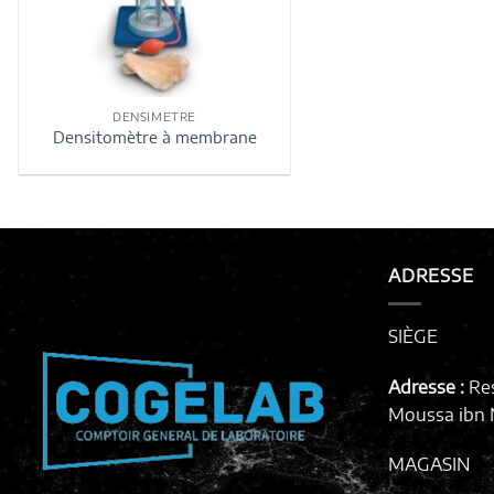
DENSIMETRE
Densitomètre à membrane
ADRESSE
SIÈGE
Adresse :
Re
Moussa ibn N
MAGASIN