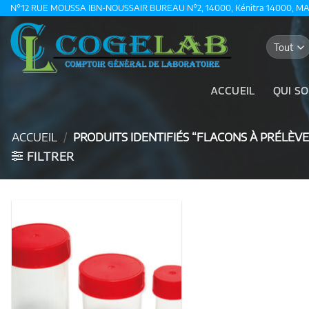
Passer
N°12 RUE MOUSSA IBN-NOUSSAIR BUREAU N°2, 14000, Kénitra 14000, M
au
contenu
ACCUEIL
QUI S
ACCUEIL
/
PRODUITS IDENTIFIÉS “FLACONS À PRÉLÈV
FILTRER