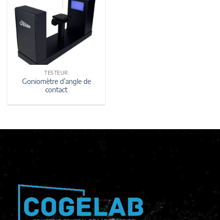
TESTEUR
Goniomètre d’angle de
contact