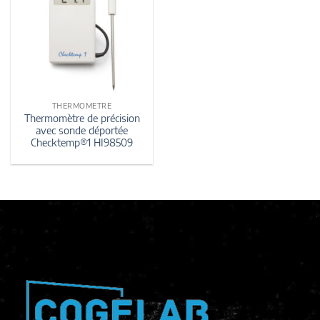
THERMOMETRE
Thermomètre de précision
avec sonde déportée
Checktemp®1 HI98509