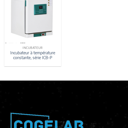
INCUBATEUR
Incubateur à température
constante, série ICB-P