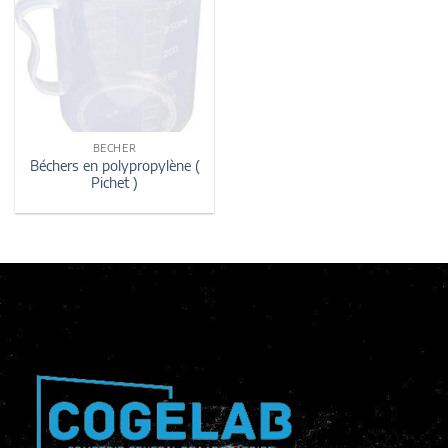
BECHER
Béchers en polypropylène (
Pichet )