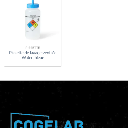
PISSETTE
Pissette de lavage ventilée
Water, bleue