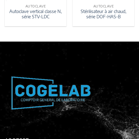
AUTOCLAVE
AUTOCLAVE
Autoclave vertical classe N,
Stérilisateur à air chaud,
série STV-LDC
série DOF-HAS-B