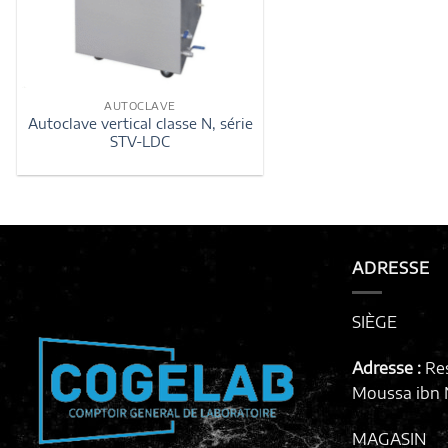
AUTOCLAVE
Autoclave vertical classe N, série
STV-LDC
ADRESSE
SIÈGE
Adresse :
Re
Moussa ibn N
MAGASIN