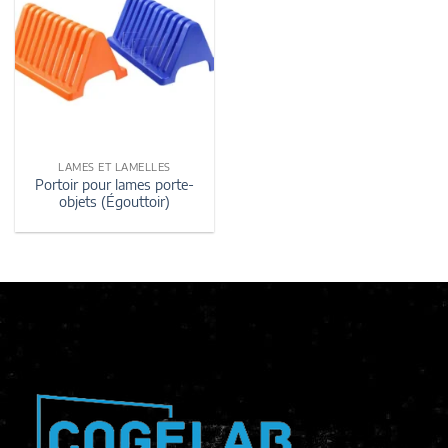
LAMES ET LAMELLES
Portoir pour lames porte-
objets (Égouttoir)