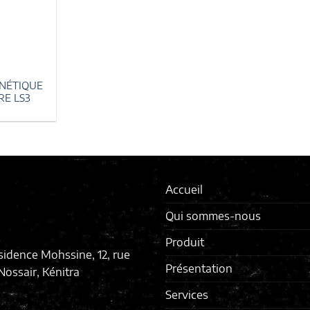
NÉTIQUE
RE LS3
Accueil
Qui sommes-nous
Produit
sidence Mohssine, 12, rue
Présentation
ossair, Kénitra
Services