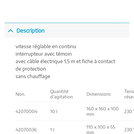
Description
vitesse réglable en continu
interrupteur avec témoin
avec câble électrique 1,5 m et fiche à contact
de protection
sans chauffage
Quantité
Tens
Non.
Dimensions
d’agitation
rése
160 x 160 x 100
42070004
10 l
230 
mm
110 x 100 x 55
42070036
1 l
230 
mm