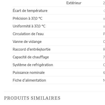
Extérieur
2
Écart de température
Précision à 37,0
°C
±
Uniformité à 37,0
°C
±
Circulation de l’eau
P
Vanne de vidange
O
Raccord d’entrée/sortie
R
Capacité de chauffage
7
Système de refrigération
C
Puissance nominale
6
Fiche d’alimentation
N
PRODUITS SIMILAIRES