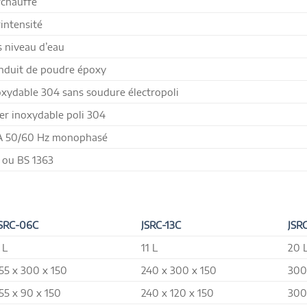
rchauffe
intensité
 niveau d’eau
enduit de poudre époxy
noxydable 304 sans soudure électropoli
er inoxydable poli 304
A 50/60 Hz monophasé
 ou BS 1363
SRC-06C
JSRC-13C
JSR
 L
11 L
20 
55 x 300 x 150
240 x 300 x 150
300
55 x 90 x 150
240 x 120 x 150
300