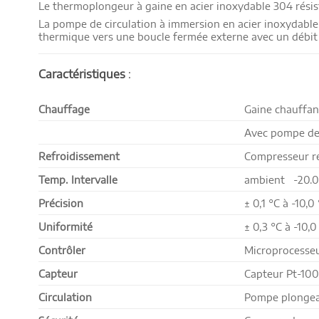
Le thermoplongeur à gaine en acier inoxydable 304 résis
La pompe de circulation à immersion en acier inoxydable f
thermique
vers une boucle fermée externe avec un débit 
Caractéristiques
:
Chauffage
Gaine chauffan
Avec pompe de 
Refroidissement
Compresseur re
Temp. Intervalle
ambient -20.0
Précision
± 0,1
°C
à -10,0
Uniformité
± 0,3
°C
à -10,
Contrôler
Microprocesseu
Capteur
Capteur Pt-100
Circulation
Pompe plongean