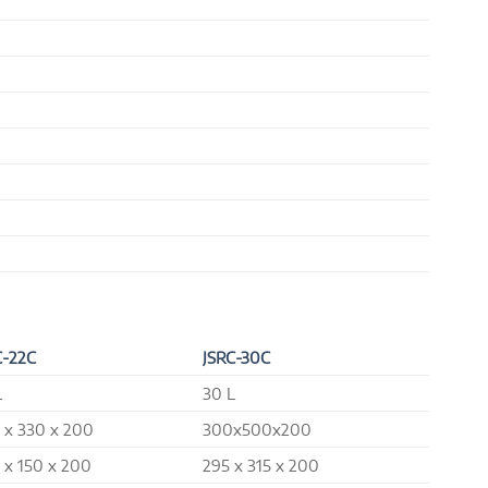
C-22C
JSRC-30C
L
30 L
 x 330 x 200
300x500x200
 x 150 x 200
295 x 315 x 200