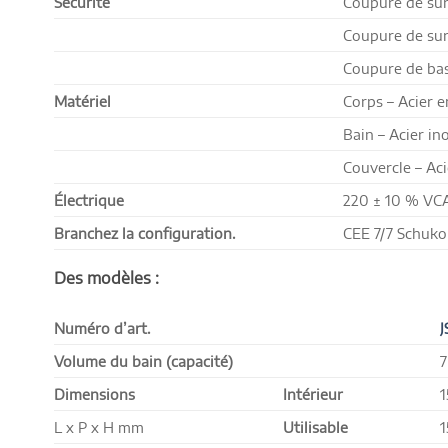
Sécurité
Coupure de su
Coupure de sur
Coupure de bas
Matériel
Corps – Acier 
Bain – Acier i
Couvercle – Aci
Électrique
220 ± 10 % VC
Branchez la configuration.
CEE 7/7 Schuko
Des modèles :
Numéro d’art.
J
Volume du bain (capacité)
7
Dimensions
Intérieur
1
L x P x H mm
Utilisable
1