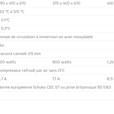
90 x 470 x 670
370 x 450 x 670
430
-20
°C
à 120
°C
 0.1°C
 0.3°C
ompe de circulation à immersion en acier inoxydable
ui
accord cannelé ∅9 mm
00 watts
800 watts
1,2
ompresseur refroidi par air sans CFC
,7 A
7,1 A
8,9
orme européenne Schuko CEE 7/7 ou prise britannique BS 1363