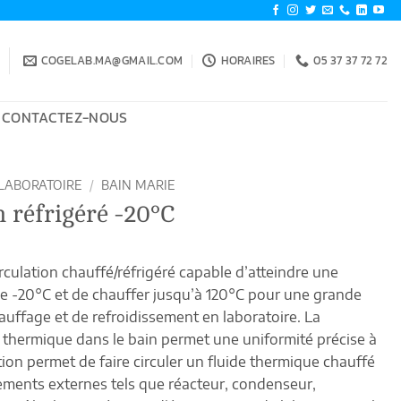
COGELAB.MA@GMAIL.COM
HORAIRES
05 37 37 72 72
CONTACTEZ-NOUS
LABORATOIRE
/
BAIN MARIE
n réfrigéré -20°C
rculation chauffé/réfrigéré capable d’atteindre une
e -20°C et de chauffer jusqu’à 120°C pour une grande
hauffage et de refroidissement en laboratoire.
La
de thermique dans le bain permet une uniformité précise à
ion permet de faire circuler un fluide thermique chauffé
ements externes tels que réacteur, condenseur,