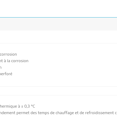
 corrosion
t à la corrosion
n
perforé
thermique à ± 0,3
°C
endement permet des temps de chauffage et de refroidissement c