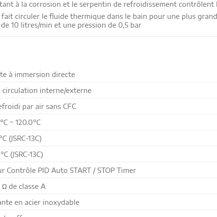
tant à la corrosion
et le serpentin de refroidissement contrôlent
ait circuler le fluide thermique
dans le bain pour une plus grande
de 10 litres/min et une pression de 0,5 bar
te à immersion directe
circulation interne/externe
froidi par air sans CFC
°C ~ 120.0°C
°C
(JSRC-13C)
0
°C
(JSRC-13C)
r Contrôle PID Auto START / STOP Timer
 Ω de classe A
te en acier inoxydable