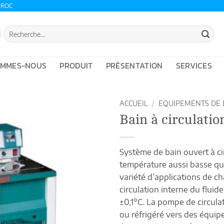
AROC
Recherche
pour :
OMMES-NOUS
PRODUIT
PRÉSENTATION
SERVICES
ACCUEIL
/
EQUIPEMENTS DE 
Bain à circulatio
Système de bain ouvert à ci
température aussi basse qu
variété d’applications de c
circulation interne du flui
±0,1°C.
La pompe de circulat
ou réfrigéré vers des équip