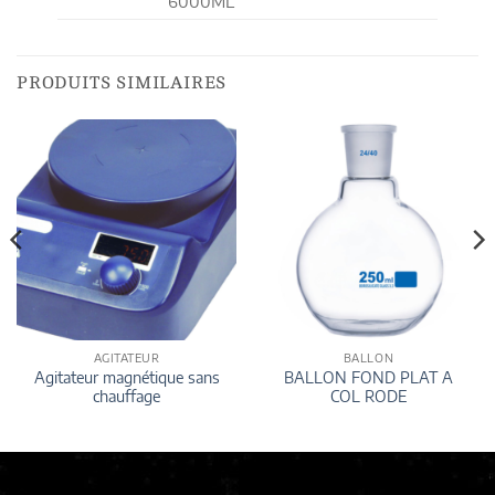
6000ML
PRODUITS SIMILAIRES
AGITATEUR
BALLON
Agitateur magnétique sans
BALLON FOND PLAT A
chauffage
COL RODE