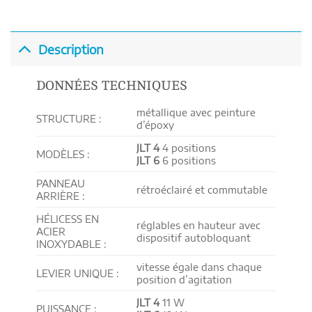
Description
DONNÉES TECHNIQUES
métallique avec peinture
STRUCTURE :
d’époxy
JLT 4
4 positions
MODÈLES :
JLT 6
6 positions
PANNEAU
rétroéclairé et commutable
ARRIÈRE :
HÉLICESS EN
réglables en hauteur avec
ACIER
dispositif autobloquant
INOXYDABLE :
vitesse égale dans chaque
LEVIER UNIQUE :
position d’agitation
JLT 4
11 W
PUISSANCE :