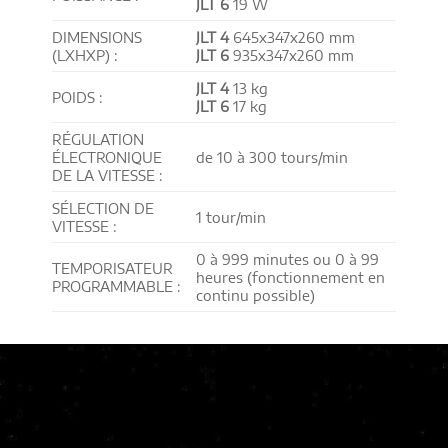
JLT 6
19 W
DIMENSIONS
JLT 4
645x347x260 mm
(LXHXP) :
JLT 6
935x347x260 mm
JLT 4
13 kg
POIDS :
JLT 6
17 kg
RÉGULATION
ÉLECTRONIQUE
de 10 à 300 tours/min
DE LA VITESSE :
SÉLECTION DE
1 tour/min
VITESSE :
0 à 999 minutes ou 0 à 99
TEMPORISATEUR
heures (fonctionnement en
PROGRAMMABLE :
continu possible)