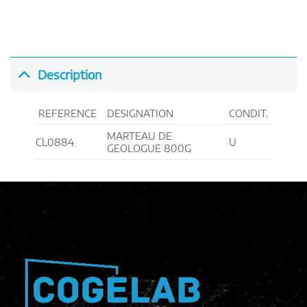
Description
REFERENCE
DESIGNATION
CONDIT.
MARTEAU DE
CL0884
U
GEOLOGUE 800G