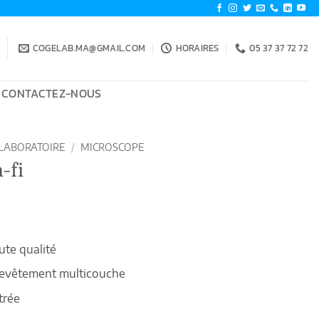
COGELAB.MA@GMAIL.COM
HORAIRES
05 37 37 72 72
CONTACTEZ-NOUS
LABORATOIRE
/
MICROSCOPE
-fi
ute qualité
revêtement multicouche
trée