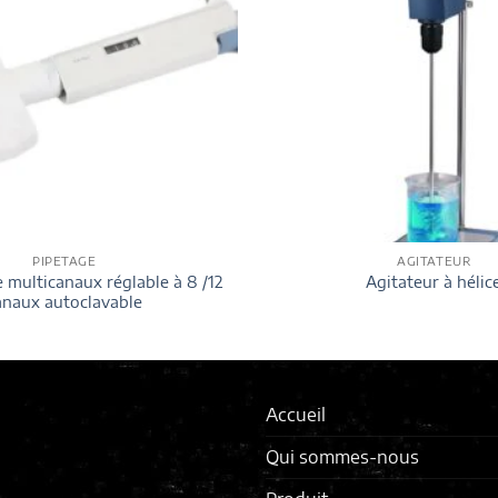
PIPETAGE
AGITATEUR
 multicanaux réglable à 8 /12
Agitateur à hélic
anaux autoclavable
Accueil
Qui sommes-nous