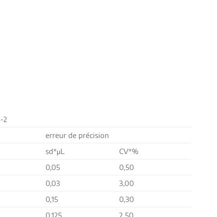
5-2
erreur de précision
sd*μL
CV*%
0,05
0,50
0,03
3,00
0,15
0,30
0,125
2,50