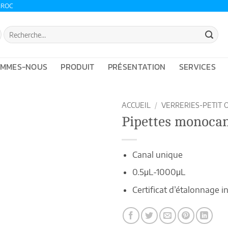
AROC
Recherche
pour :
OMMES-NOUS
PRODUIT
PRÉSENTATION
SERVICES
ACCUEIL
/
VERRERIES-PETIT 
Pipettes monocan
Canal unique
0.5μL-1000μL
Certificat d’étalonnage i