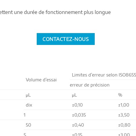
mettent une durée de fonctionnement plus longue
CONTACTEZ-NOUS
Limites d’erreur selon ISO865
Volume d’essai
erreur de précision
μL
μL
%
dix
±0,10
±1,00
1
±0,035
±3,50
50
±0,40
±0,80
5
±0,15
±3,00