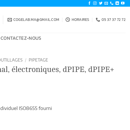
COGELAB.MA@GMAIL.COM
HORAIRES
05 37 37 72 72
CONTACTEZ-NOUS
OUTILLAGES
/
PIPETAGE
al, électroniques, dPIPE, dPIPE+
ndividuel ISO8655 fourni