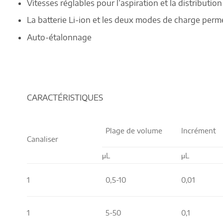
Vitesses réglables pour l’aspiration et la distribution
La batterie Li-ion et les deux modes de charge per
Auto-étalonnage
CARACTÉRISTIQUES
Plage de volume
Incrément
Canaliser
μL
μL
1
0,5-10
0,01
1
5-50
0,1