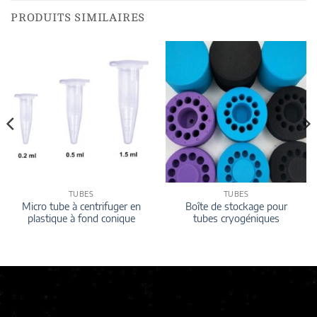
PRODUITS SIMILAIRES
TUBES
TUBES
Micro tube à centrifuger en
Boîte de stockage pour
plastique à fond conique
tubes cryogéniques