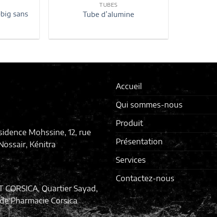
TUBES
ebig sans
Tube d’alumine
Accueil
Qui sommes-nous
Produit
sidence Mohssine, 12, rue
Présentation
ossair, Kénitra
Services
Contactez-nous
T CORSICA, Quartier Sayad,
de Pharmacie Corsica