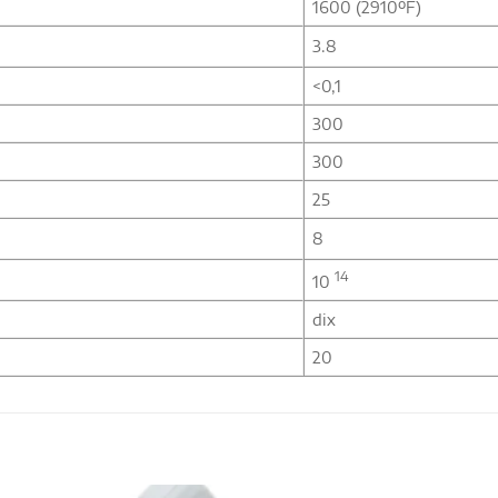
1600 (2910ºF)
3.8
<0,1
300
300
25
8
14
10
dix
20