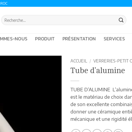
AROC
Recherche
pour :
OMMES-NOUS
PRODUIT
PRÉSENTATION
SERVICES
ACCUEIL
/
VERRERIES-PETIT 
Tube d’alumine
TUBE D’ALUMINE L’alumine e
est le matériau de choix da
de son excellente combinais
donner une céramique entiè
mécanique et une rigidité é