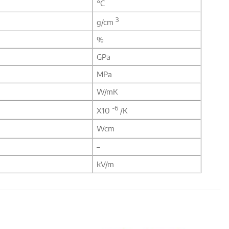
°C
3
g/cm
%
GPa
MPa
W/mK
-6
X10
/K
Wcm
–
kV/m