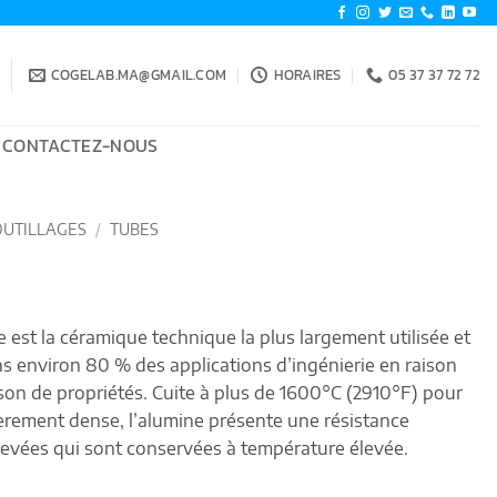
COGELAB.MA@GMAIL.COM
HORAIRES
05 37 37 72 72
CONTACTEZ-NOUS
OUTILLAGES
/
TUBES
st la céramique technique la plus largement utilisée et
ns environ 80 % des applications d’ingénierie en raison
on de propriétés. Cuite à plus de 1600°C (2910°F) pour
rement dense, l’alumine présente une résistance
levées qui sont conservées à température élevée.