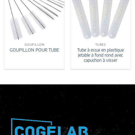
GOUPILLON
TUBES
Tube à essai en plastique
GOUPILLON POUR TUBE
jetable à fond rond avec
capuchon à visser