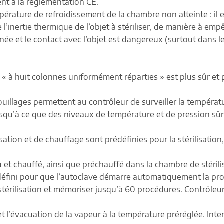
t à la réglementation CE.
pérature de refroidissement de la chambre non atteinte : il 
l’inertie thermique de l’objet à stériliser, de manière à empê
inée et le contact avec l’objet est dangereux (surtout dans le
 « à huit colonnes uniformément réparties » est plus sûr et p
ouillages permettent au contrôleur de surveiller la températu
usqu’à ce que des niveaux de température et de pression sûrs 
sation et de chauffage sont prédéfinies pour la stérilisation
u et chauffé, ainsi que préchauffé dans la chambre de stérili
éfini pour que l’autoclave démarre automatiquement la procé
stérilisation et mémoriser jusqu’à 60 procédures. Contrôleur
l’évacuation de la vapeur à la température préréglée. Inter