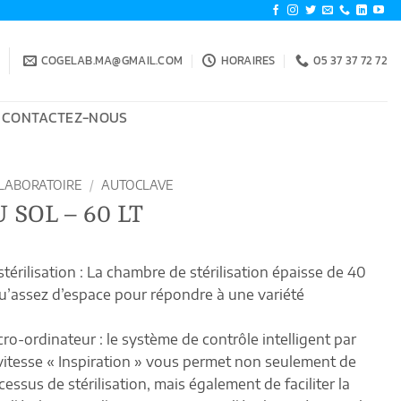
COGELAB.MA@GMAIL.COM
HORAIRES
05 37 37 72 72
CONTACTEZ-NOUS
LABORATOIRE
/
AUTOCLAVE
SOL – 60 LT
érilisation : La chambre de stérilisation épaisse de 40
u’assez d’espace pour répondre à une variété
ro-ordinateur : le système de contrôle intelligent par
vitesse « Inspiration » vous permet non seulement de
essus de stérilisation, mais également de faciliter la