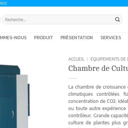
AROC
Recherche
pour :
OMMES-NOUS
PRODUIT
PRÉSENTATION
SERVICES
ACCUEIL
/
EQUIPEMENTS DE 
Chambre de Cult
La chambre de croissance d
climatiques contrôlées f
concentration de CO2.
Idéa
ou toute autre expérience 
contrôleur.
Grande capacité
culture de plantes plus g