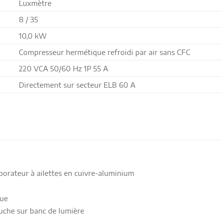
Luxmètre
8 / 35
10,0 kW
Compresseur hermétique refroidi par air sans CFC
220 VCA 50/60 Hz 1P 55 A
Directement sur secteur ELB 60 A
porateur à ailettes en cuivre-aluminium
que
ouche sur banc de lumière