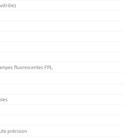
ontrôle)
lampes fluorescentes FPL
bles
ute précision