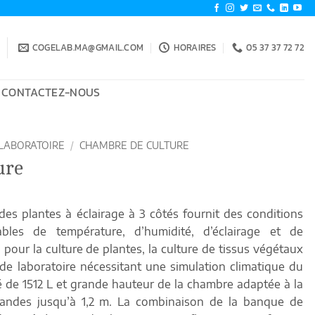
COGELAB.MA@GMAIL.COM
HORAIRES
05 37 37 72 72
CONTACTEZ-NOUS
LABORATOIRE
/
CHAMBRE DE CULTURE
ure
es plantes à éclairage à 3 côtés fournit des conditions
iables de température, d’humidité, d’éclairage et de
l pour la culture de plantes, la culture de tissus végétaux
de laboratoire nécessitant une simulation climatique du
 de 1512 L et grande hauteur de la chambre adaptée à la
randes jusqu’à 1,2 m.
La combinaison de la banque de