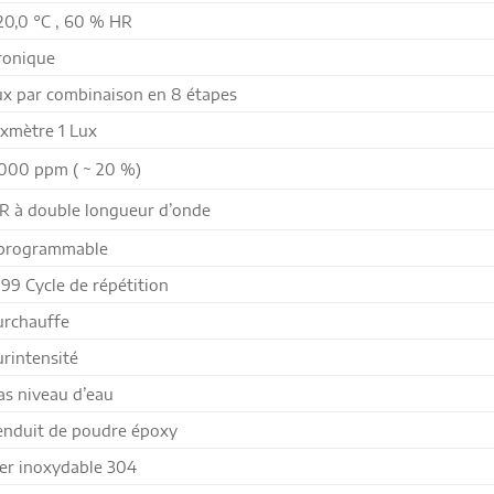
20,0 °C , 60 % HR
ronique
ux par combinaison en 8 étapes
xmètre 1 Lux
 000 ppm ( ~ 20 %)
R à double longueur d’onde
 programmable
99 Cycle de répétition
urchauffe
rintensité
s niveau d’eau
 enduit de poudre époxy
er inoxydable 304