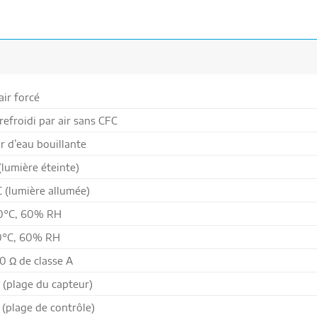
air forcé
efroidi par air sans CFC
r d’eau bouillante
(lumière éteinte)
C (lumière allumée)
.0°C, 60% RH
.0°C, 60% RH
0 Ω de classe A
(plage du capteur)
(plage de contrôle)