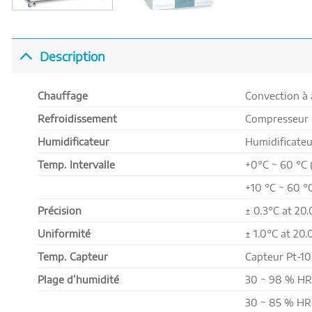
Description
Chauffage
Convection à 
Refroidissement
Compresseur r
Humidificateur
Humidificateu
Temp. Intervalle
+0°C ~ 60 °C 
+10 °C ~ 60 °
Précision
± 0.3°C at 20
Uniformité
± 1.0°C at 20
Temp. Capteur
Capteur Pt-10
Plage d’humidité
30 ~ 98 % HR 
30 ~ 85 % HR 