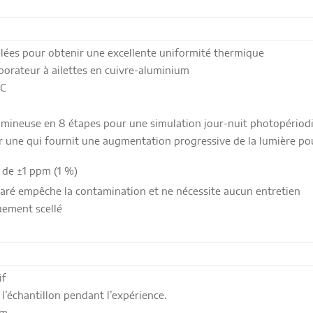
ôlées pour obtenir une excellente uniformité thermique
porateur à ailettes en cuivre-aluminium
°C
 lumineuse en 8 étapes pour une simulation jour-nuit photopériod
 une qui fournit une augmentation progressive de la lumière po
 de ±1 ppm (1 %)
aré empêche la contamination et ne nécessite aucun entretien
ement scellé
if
l’échantillon pendant l’expérience.
mm