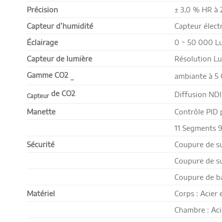
Précision
± 3,0 % HR à 
Capteur d’humidité
Capteur élect
Éclairage
0 ~ 50 000 L
Capteur de lumière
Résolution Lu
Gamme CO2
ambiante à 5
_
de CO2
Diffusion NDI
Capteur
Manette
Contrôle PID
11 Segments 9
Sécurité
Coupure de s
Coupure de su
Coupure de ba
Matériel
Corps : Acier
Chambre : Aci