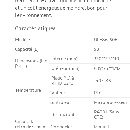
Réfrigérant HC avec une meilleure efficacité
et un coût énergétique moindre, bon pour
l’environnement.
Caractéristiques
Modèle
ULF86-60E
Capacité (L)
58
Interne (mm)
330*453*410
Dimensions (L x
P x H)
Extérieur (mm)
635*757*1212
Plage (℃) à
-40~-86
RT.10~32℃
Température
Capteur
PTC
Contrôleur
Microprocesseur
R4001 (Sans
Réfrigérant
CFC)
Circuit de
refroidissement
Décongeler
Manuel