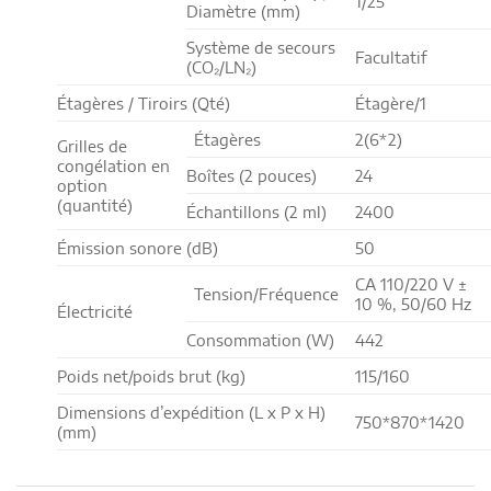
1/25
Diamètre (mm)
Système de secours
Facultatif
(CO₂/LN₂)
Étagères / Tiroirs (Qté)
Étagère/1
Étagères
2(6*2)
Grilles de
congélation en
Boîtes (2 pouces)
24
option
(quantité)
Échantillons (2 ml)
2400
Émission sonore (dB)
50
CA 110/220 V ±
Tension/Fréquence
10 %, 50/60 Hz
Électricité
Consommation (W)
442
Poids net/poids brut (kg)
115/160
Dimensions d’expédition (L x P x H)
750*870*1420
(mm)