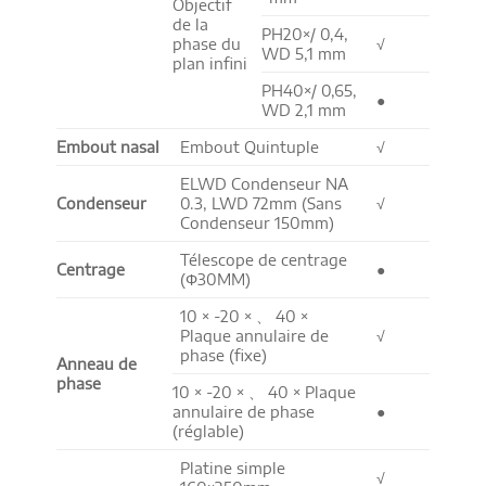
Objectif
de la
PH20×/ 0,4,
phase du
√
WD 5,1 mm
plan infini
PH40×/ 0,65,
●
WD 2,1 mm
Embout nasal
Embout Quintuple
√
ELWD Condenseur NA
Condenseur
0.3, LWD 72mm (Sans
√
Condenseur 150mm)
Télescope de centrage
Centrage
●
(Φ30MM)
10 × -20 × 、 40 ×
Plaque annulaire de
√
phase (fixe)
Anneau de
phase
10 × -20 × 、 40 × Plaque
annulaire de phase
●
(réglable)
Platine simple
√