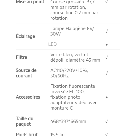
Mise au point
Course grossière 37,7
√
mm par rotation,
course fine 0,2 mm par
rotation
Lampe Halogène 6V/
√
30W
Éclairage
LED
●
Verre bleu, vert et
Filtre
√
dépoli, diamètre 45 mm
Source de
AC110/220V±10%,
√
courant
50/60Hz
Fixation fluorescente
inversée FL-100,
Accessoires
fixation photo,
●
adaptateur vidéo avec
monture C
Taille du
468*397*665mm
√
paquet
Poids brut
15,5 kg
√