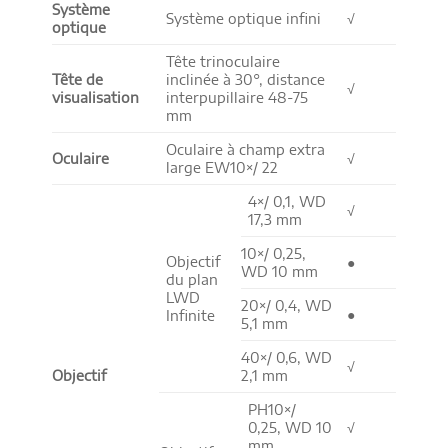
Système
Système optique infini
√
optique
Tête trinoculaire
Tête de
inclinée à 30°, distance
√
visualisation
interpupillaire 48-75
mm
Oculaire à champ extra
Oculaire
√
large EW10×/ 22
4×/ 0,1, WD
√
17,3 mm
10×/ 0,25,
Objectif
●
WD 10 mm
du plan
LWD
20×/ 0,4, WD
●
Infinite
5,1 mm
40×/ 0,6, WD
√
Objectif
2,1 mm
PH10×/
0,25, WD 10
√
mm