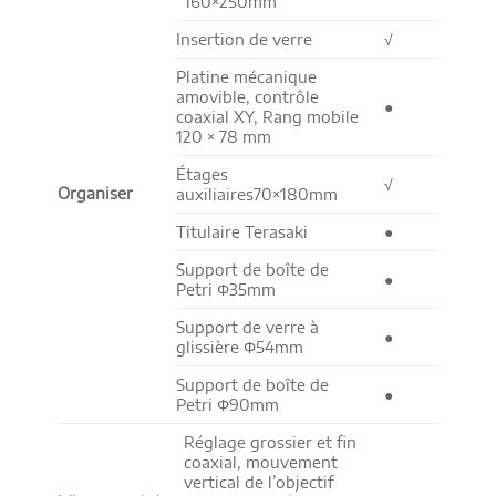
160×250mm
Insertion de verre
√
Platine mécanique
amovible, contrôle
●
coaxial XY, Rang mobile
120 × 78 mm
Étages
√
Organiser
auxiliaires70×180mm
Titulaire Terasaki
●
Support de boîte de
●
Petri Φ35mm
Support de verre à
●
glissière Φ54mm
Support de boîte de
●
Petri Φ90mm
Réglage grossier et fin
coaxial, mouvement
vertical de l’objectif