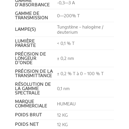
GAMME
-0,3—3 A
D’ABSORBANCE
GAMME DE
0—200% T
TRANSMISSION
Tungstène – halogène /
LAMPE(S)
deuterium
LUMIÈRE
< 0,1 % T
PARASITE
PRÉCISION DE
LONGEUR
± 0,2 nm
D’ONDE
PRÉCISION DE LA
± 0,2 % T à 0 – 100 % T
TRANSMITTANCE
RÉSOLUTION DE
LA GAMME
0,1 nm
SPECTRALE
MARQUE
HUMEAU
COMMERCIALE
POIDS BRUT
12 KG
POIDS NET
12 KG