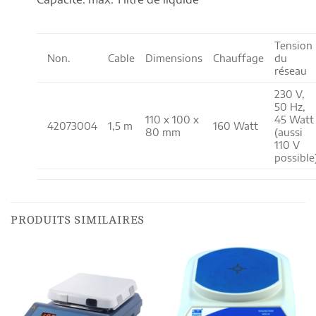
Tension
Non.
Cable
Dimensions
Chauffage
du
réseau
230 V,
50 Hz,
110 x 100 x
45 Watt
42073004
1,5 m
160 Watt
80 mm
(aussi
110 V
possible
PRODUITS SIMILAIRES