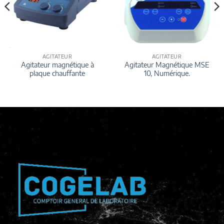
AGITATEUR
AGITATEUR
Agitateur magnétique à
Agitateur Magnétique MSE
plaque chauffante
10, Numérique.