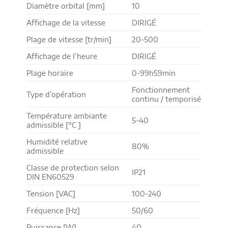
Diamètre orbital [mm]
10
Affichage de la vitesse
DIRIGÉ
Plage de vitesse [tr/min]
20-500
Affichage de l’heure
DIRIGÉ
Plage horaire
0-99h59min
Fonctionnement
Type d’opération
continu / temporisé
Température ambiante
5-40
admissible [°C ]
Humidité relative
80%
admissible
Classe de protection selon
IP21
DIN EN60529
Tension [VAC]
100-240
Fréquence [Hz]
50/60
Puissance [W]
40