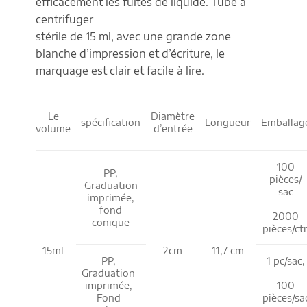
efficacement les fuites de liquide. Tube à
centrifuger
stérile de 15 ml, avec une grande zone
blanche d’impression et d’écriture, le
marquage est clair et facile à lire.
Le
Diamètre
spécification
Longueur
Emballag
volume
d’entrée
100
PP,
pièces/
Graduation
sac
imprimée,
fond
2000
conique
pièces/ct
15ml
2cm
11,7 cm
PP,
1 pc/sac,
Graduation
imprimée,
100
Fond
pièces/sa