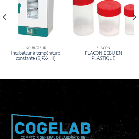
INCUBATEUR
FLACON
Incubateur à température
FLACON ECBU EN
constante (BJPX-HII)
PLASTIQUE