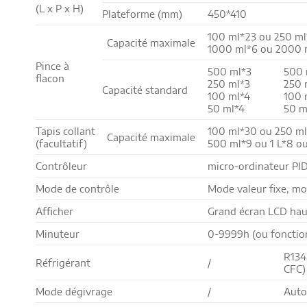
(L x P x H)
Plateforme (mm)
450*410
100 ml*23 ou 250 ml
Capacité maximale
1000 ml*6 ou 2000 
Pince à
500 ml*3
500 
flacon
250 ml*3
250 
Capacité standard
100 ml*4
100 
50 ml*4
50 m
Tapis collant
100 ml*30 ou 250 m
Capacité maximale
(facultatif)
500 ml*9 ou 1 L*8 ou
Contrôleur
micro-ordinateur PI
Mode de contrôle
Mode valeur fixe, m
Afficher
Grand écran LCD haut
Minuteur
0-9999h (ou fonctio
R134
Réfrigérant
/
CFC)
Mode dégivrage
/
Auto