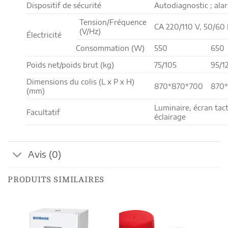
Dispositif de sécurité
Autodiagnostic ; alar
Tension/Fréquence
CA 220/110 V, 50/60
(V/Hz)
Électricité
Consommation (W)
550
650
Poids net/poids brut (kg)
75/105
95/1
Dimensions du colis (L x P x H)
870*870*700
870
(mm)
Luminaire, écran tact
Facultatif
éclairage
Avis (0)
PRODUITS SIMILAIRES