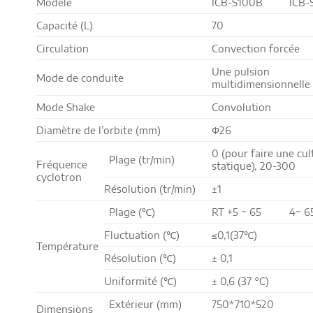
Modèle
ICB-S100B
ICB-
Capacité (L)
70
Circulation
Convection forcée
Une pulsion
Mode de conduite
multidimensionnelle
Mode Shake
Convolution
Diamètre de l’orbite (mm)
Φ26
0 (pour faire une cul
Plage (tr/min)
Fréquence
statique), 20-300
cyclotron
Résolution (tr/min)
±1
Plage (℃)
RT +5 ~ 65
4~ 6
Fluctuation (℃)
≤0,1(37℃)
Température
Résolution (℃)
± 0,1
Uniformité (℃)
± 0,6 (37 °C)
Extérieur (mm)
750*710*520
Dimensions